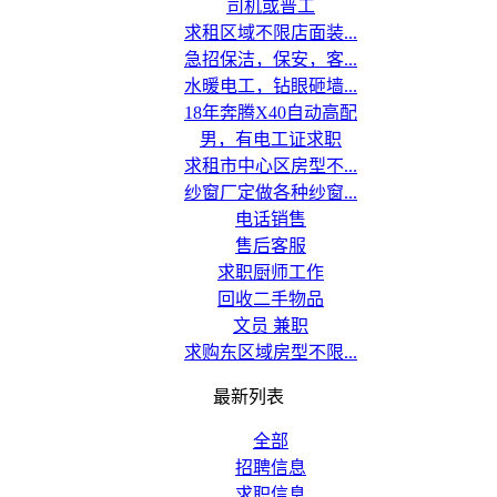
司机或普工
求租区域不限店面装...
急招保洁，保安，客...
水暖电工，钻眼砸墙...
18年奔腾X40自动高配
男，有电工证求职
求租市中心区房型不...
纱窗厂定做各种纱窗...
电话销售
售后客服
求职厨师工作
回收二手物品
文员 兼职
求购东区域房型不限...
最新列表
全部
招聘信息
求职信息