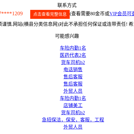
联系方式
7****1209
(查看需要80金币或
VIP会员可
点击查看完整信息
谨慎.网站(横县分类信息网)对此不承担任何保证或连带责任! 
可能感兴趣
车险内勤1名
医药代表2名
货车司机b2
电话销售
售后客服
售后客服
外贸人员
车险内勤1名
店铺美工
货车司机b2
急招保洁，保安，客服，工程
外贸人员